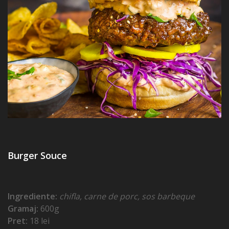
Burger Souce
Ingrediente:
chifla, carne de porc, sos barbeque
Gramaj:
600g
Pret:
18 lei